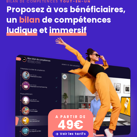
BILAN DE COMPÉTENCES
TOUT-EN-UN
Proposez à vos bénéficiaires,
un
bilan
de compétences
ludique
et
immersif
A PARTIR DE
49€
Voir les tarifs